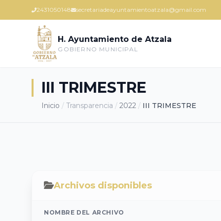
2431050148
secretariadeayuntamientoatzala@gmail.com
H. Ayuntamiento de Atzala
GOBIERNO MUNICIPAL
III TRIMESTRE
Inicio
/
Transparencia
/
2022
/
III TRIMESTRE
Archivos disponibles
NOMBRE DEL ARCHIVO