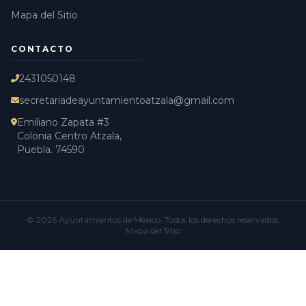
Mapa del Sitio
CONTACTO
2431050148
secretariadeayuntamientoatzala@gmail.com
Emiliano Zapata #3
Colonia Centro Atzala,
Puebla. 74590
© 2026
Ayuntamientos de México
. Todos los derechos reservados.
Mapa del Sitio