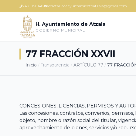
2431050148
secretariadeayuntamientoatzala@gmail.com
H. Ayuntamiento de Atzala
GOBIERNO MUNICIPAL
77 FRACCIÓN XXVII
Inicio
/
Transparencia
/
ARTÍCULO 77
/
77 FRACCIÓN
CONCESIONES, LICENCIAS, PERMISOS Y AUT
Las concesiones, contratos, convenios, permisos,
objeto, nombre o razón social del titular, vigenc
aprovechamiento de bienes, servicios y/o recurs