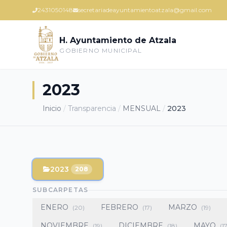
2431050148
secretariadeayuntamientoatzala@gmail.com
H. Ayuntamiento de Atzala
GOBIERNO MUNICIPAL
2023
Inicio
/
Transparencia
/
MENSUAL
/
2023
2023
208
SUBCARPETAS
ENERO
FEBRERO
MARZO
(20)
(17)
(19)
NOVIEMBRE
DICIEMBRE
MAYO
(19)
(18)
(1