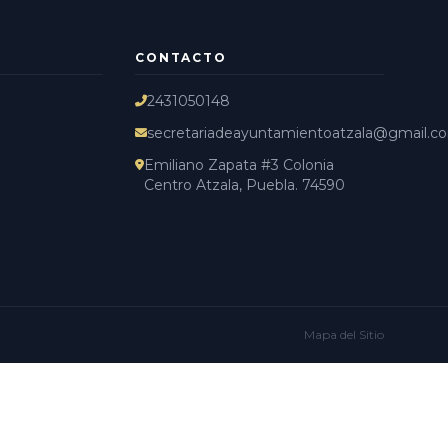
CONTACTO
2431050148
secretariadeayuntamientoatzala@gmail.c
Emiliano Zapata #3 Colonia
Centro Atzala, Puebla. 74590
Mapa del Sitio