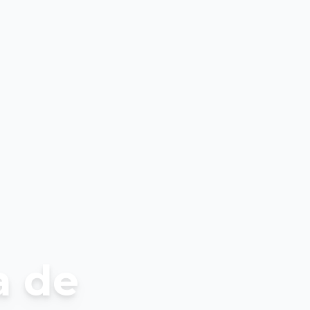
a de
peranza