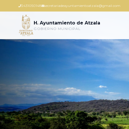
2431050148
secretariadeayuntamientoatzala@gmail.com
H. Ayuntamiento de Atzala
GOBIERNO MUNICIPAL